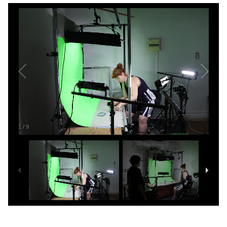
1
/
9